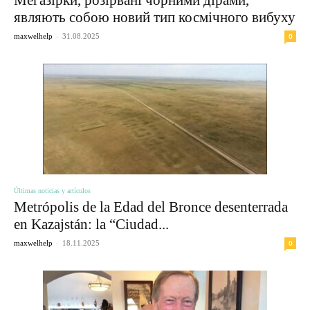
являють собою новий тип космічного вибуху
-
0
maxwelhelp
31.08.2025
Últimas noticias y artículos
Metrópolis de la Edad del Bronce desenterrada
en Kazajstán: la “Ciudad...
-
0
maxwelhelp
18.11.2025