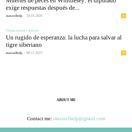
Muertes de peces en Whittlesey: el diputado
exige respuestas después de...
-
0
maxwelhelp
20.03.2026
Últimas noticias y artículos
Un rugido de esperanza: la lucha para salvar al
tigre siberiano
-
0
maxwelhelp
08.11.2025
ABOUT ME
Contact me:
maxwelhelp@gmail.com