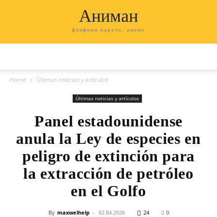
Аниман
фанфики наруто, аниме
Home
Últimas noticias y artículos
Últimas noticias y artículos
Panel estadounidense
anula la Ley de especies en
peligro de extinción para
la extracción de petróleo
en el Golfo
By
maxwelhelp
-
24
0
02.04.2026