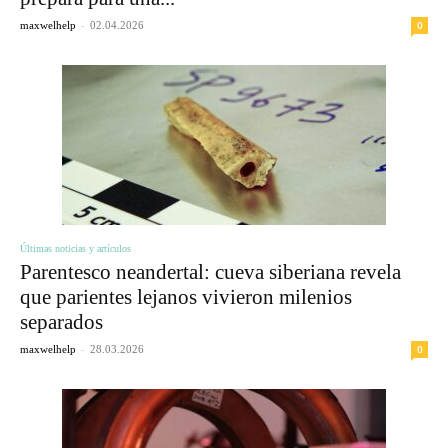
-
0
maxwelhelp
02.04.2026
Últimas noticias y artículos
Parentesco neandertal: cueva siberiana revela
que parientes lejanos vivieron milenios
separados
-
0
maxwelhelp
28.03.2026