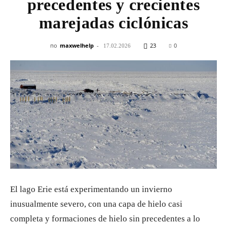
precedentes y crecientes
Ciencia,
marejadas ciclónicas
Tecnología
по
maxwelhelp
-
23
0
17.02.2026
y
Descubrimientos
El lago Erie está experimentando un invierno
inusualmente severo, con una capa de hielo casi
completa y formaciones de hielo sin precedentes a lo