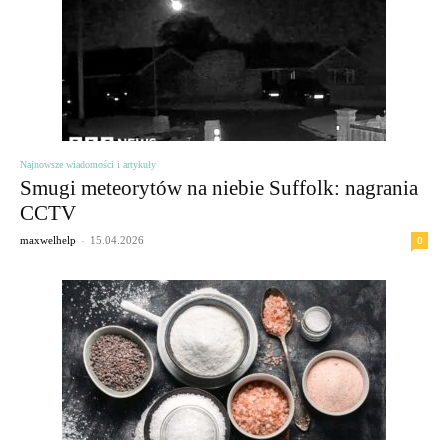
Najnowsze wiadomości i artykuły
Smugi meteorytów na niebie Suffolk: nagrania
CCTV
-
0
maxwelhelp
15.04.2026