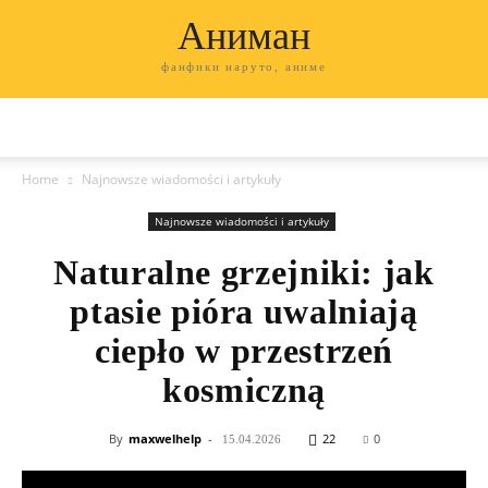
Аниман
фанфики наруто, аниме
Home
Najnowsze wiadomości i artykuły
Najnowsze wiadomości i artykuły
Naturalne grzejniki: jak
ptasie pióra uwalniają
ciepło w przestrzeń
kosmiczną
By
maxwelhelp
-
22
0
15.04.2026