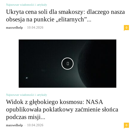
Najnowsze wiadomości i artykuły
Ukryta cena soli dla smakoszy: dlaczego nasza
obsesja na punkcie „elitarnych”...
-
0
maxwelhelp
10.04.2026
Najnowsze wiadomości i artykuły
Widok z głębokiego kosmosu: NASA
opublikowała poklatkowy zaćmienie słońca
podczas misji...
-
0
maxwelhelp
10.04.2026