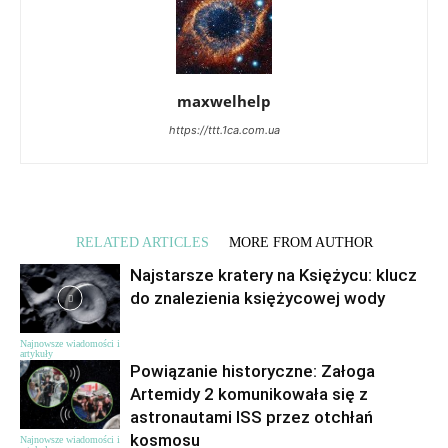
maxwelhelp
https://ttt.1ca.com.ua
RELATED ARTICLES
MORE FROM AUTHOR
Najstarsze kratery na Księżycu: klucz
do znalezienia księżycowej wody
Najnowsze wiadomości i
artykuły
Powiązanie historyczne: Załoga
Artemidy 2 komunikowała się z
astronautami ISS przez otchłań
kosmosu
Najnowsze wiadomości i