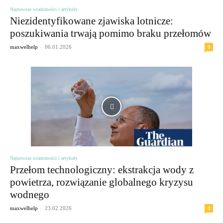
Najnowsze wiadomości i artykuły
Niezidentyfikowane zjawiska lotnicze:
poszukiwania trwają pomimo braku przełomów
-
0
maxwelhelp
06.01.2026
Najnowsze wiadomości i artykuły
Przełom technologiczny: ekstrakcja wody z
powietrza, rozwiązanie globalnego kryzysu
wodnego
-
0
maxwelhelp
23.02.2026