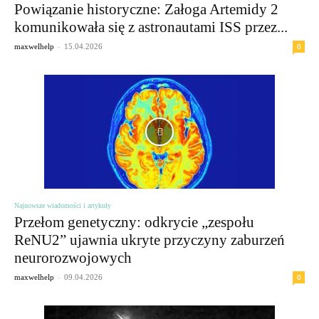
Powiązanie historyczne: Załoga Artemidy 2
komunikowała się z astronautami ISS przez...
-
0
maxwelhelp
15.04.2026
Najnowsze wiadomości i artykuły
Przełom genetyczny: odkrycie „zespołu
ReNU2” ujawnia ukryte przyczyny zaburzeń
neurorozwojowych
-
0
maxwelhelp
09.04.2026