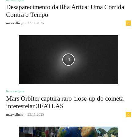
Desaparecimento da Ilha Ártica: Uma Corrida
Contra o Tempo
-
0
maxwelhelp
22.11.2025
Без категории
Mars Orbiter captura raro close-up do cometa
interestelar 3I/ATLAS
-
0
maxwelhelp
22.11.2025