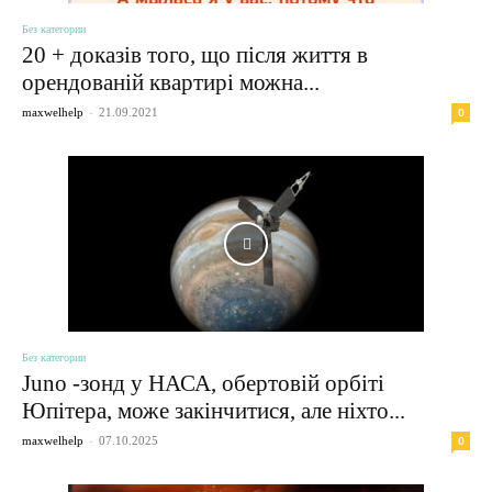
Без категории
20 + доказів того, що після життя в
орендованій квартирі можна...
-
0
maxwelhelp
21.09.2021
Без категории
Juno -зонд у НАСА, обертовій орбіті
Юпітера, може закінчитися, але ніхто...
-
0
maxwelhelp
07.10.2025