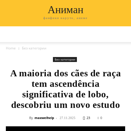
Аниман
фанфики наруто, аниме
Home
Без категории
Без категории
A maioria dos cães de raça
tem ascendência
significativa de lobo,
descobriu um novo estudo
By
maxwelhelp
-
23
0
27.11.2025