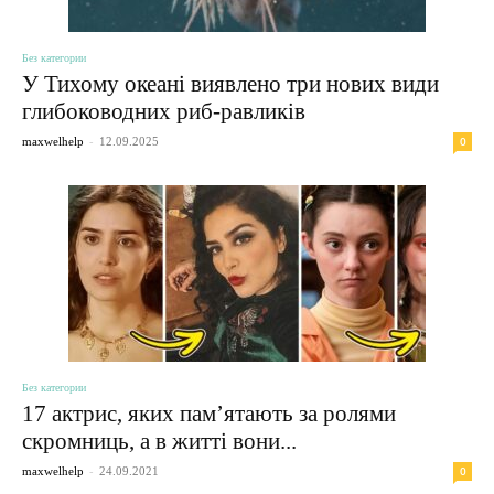
Без категории
У Тихому океані виявлено три нових види
глибоководних риб-равликів
-
0
maxwelhelp
12.09.2025
Без категории
17 актрис, яких пам’ятають за ролями
скромниць, а в житті вони...
-
0
maxwelhelp
24.09.2021