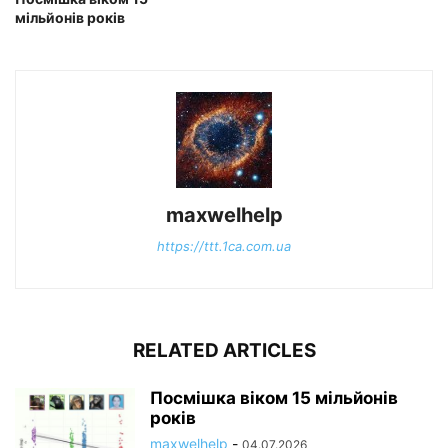
мільйонів років
maxwelhelp
https://ttt.1ca.com.ua
RELATED ARTICLES
Посмішка віком 15 мільйонів
років
maxwelhelp
-
04.07.2026