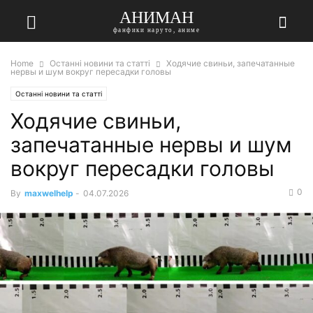
АНИМАН
фанфики наруто, аниме
Home
Останні новини та статті
Ходячие свиньи, запечатанные
нервы и шум вокруг пересадки головы
Останні новини та статті
Ходячие свиньи,
запечатанные нервы и шум
вокруг пересадки головы
0
By
maxwelhelp
-
04.07.2026