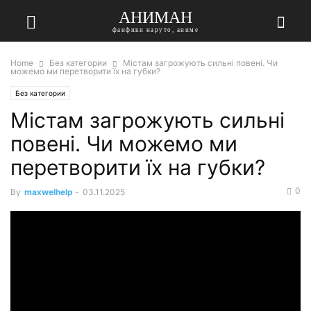
АНИМАН
фанфики наруто, аниме
Home
Без категории
Містам загрожують сильні повені. Чи
можемо ми перетворити їх на губки?
Без категории
Містам загрожують сильні
повені. Чи можемо ми
перетворити їх на губки?
0
By
maxwelhelp
-
03.11.2025