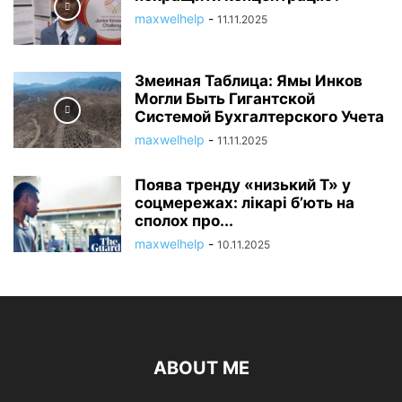
maxwelhelp
-
11.11.2025
Змеиная Таблица: Ямы Инков
Могли Быть Гигантской
Системой Бухгалтерского Учета
maxwelhelp
-
11.11.2025
Поява тренду «низький Т» у
соцмережах: лікарі б’ють на
сполох про...
maxwelhelp
-
10.11.2025
ABOUT ME