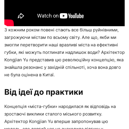
З кожним роком повені стають все більш руйнівними,
загрожуючи містам по всьому світу. Але що, якби ми
змогли перетворити наші вразливі міста на ефективні
губки, які можуть поглинати надлишок води? Архітектор
Kongjian Yu представив цю революційну концепцію, яка
знайшла резонанс у західній спільноті, хоча вона довго
не була оцінена в Китаї.
Від ідеї до практики
Концепція «міста-губки» народилася як відповідь на
зростаючі виклики сталого міського розвитку.
Архітектор Kongjian Yu вперше запропонував цю
модель, але довгий час не знаходила відгуку у