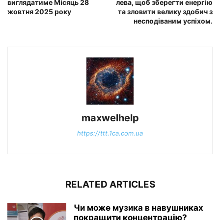
виглядатиме Місяць 28
лева, щоб зберегти енергію
жовтня 2025 року
та зловити велику здобич з
несподіваним успіхом.
maxwelhelp
https://ttt.1ca.com.ua
RELATED ARTICLES
Чи може музика в навушниках
покращити концентрацію?