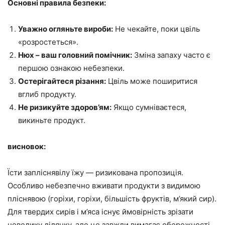
Основні правила безпеки:
Уважно огляньте вироби:
Не чекайте, поки цвіль
«розростеться».
Нюх – ваш головний помічник:
Зміна запаху часто є
першою ознакою небезпеки.
Остерігайтеся різання:
Цвіль може поширитися
вглиб продукту.
Не ризикуйте здоров’ям:
Якщо сумніваєтеся,
викиньте продукт.
висновок:
Їсти запліснявілу їжу — ризикована пропозиція.
Особливо небезпечно вживати продукти з видимою
пліснявою (горіхи, горіхи, більшість фруктів, м’який сир).
Для твердих сирів і м’яса існує ймовірність зрізати
невелику ділянку, але це завжди вимагає обережності