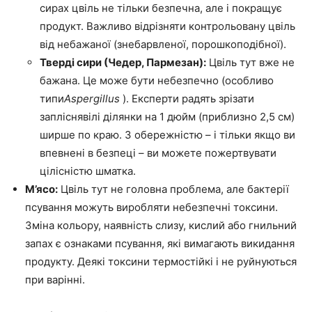
сирах цвіль не тільки безпечна, але і покращує
продукт. Важливо відрізняти контрольовану цвіль
від небажаної (знебарвленої, порошкоподібної).
Тверді сири (Чедер, Пармезан):
Цвіль тут вже не
бажана. Це може бути небезпечно (особливо
типи
Aspergillus
). Експерти радять зрізати
запліснявілі ділянки на 1 дюйм (приблизно 2,5 см)
ширше по краю. З обережністю – і тільки якщо ви
впевнені в безпеці – ви можете пожертвувати
цілісністю шматка.
М’ясо:
Цвіль тут не головна проблема, але бактерії
псування можуть виробляти небезпечні токсини.
Зміна кольору, наявність слизу, кислий або гнильний
запах є ознаками псування, які вимагають викидання
продукту. Деякі токсини термостійкі і не руйнуються
при варінні.