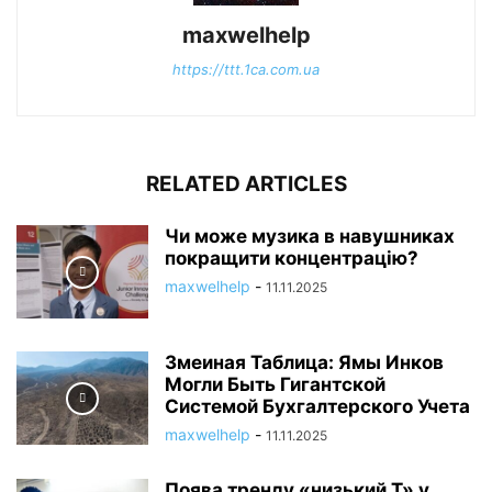
maxwelhelp
https://ttt.1ca.com.ua
RELATED ARTICLES
Чи може музика в навушниках
покращити концентрацію?
maxwelhelp
-
11.11.2025
Змеиная Таблица: Ямы Инков
Могли Быть Гигантской
Системой Бухгалтерского Учета
maxwelhelp
-
11.11.2025
Поява тренду «низький Т» у