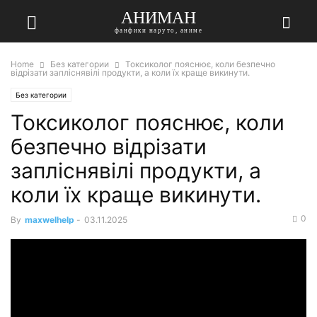
АНИМАН
фанфики наруто, аниме
Home
Без категории
Токсиколог пояснює, коли безпечно
відрізати запліснявілі продукти, а коли їх краще викинути.
Без категории
Токсиколог пояснює, коли
безпечно відрізати
запліснявілі продукти, а
коли їх краще викинути.
0
By
maxwelhelp
-
03.11.2025