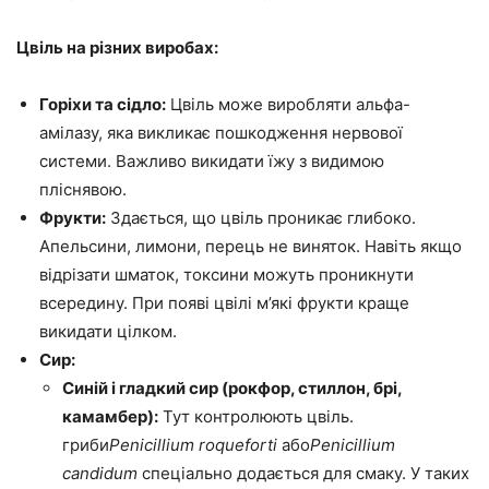
Цвіль на різних виробах:
Горіхи та сідло:
Цвіль може виробляти альфа-
амілазу, яка викликає пошкодження нервової
системи. Важливо викидати їжу з видимою
пліснявою.
Фрукти:
Здається, що цвіль проникає глибоко.
Апельсини, лимони, перець не виняток. Навіть якщо
відрізати шматок, токсини можуть проникнути
всередину. При появі цвілі м’які фрукти краще
викидати цілком.
Сир:
Синій і гладкий сир (рокфор, стиллон, брі,
камамбер):
Тут контролюють цвіль.
гриби
Penicillium roqueforti
або
Penicillium
candidum
спеціально додається для смаку. У таких