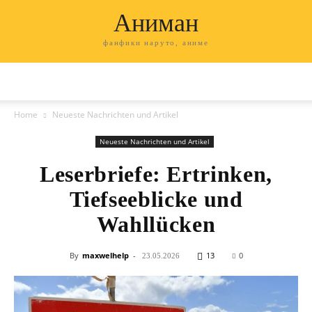
Аниман
фанфики наруто, аниме
Home
Neueste Nachrichten und Artikel
Neueste Nachrichten und Artikel
Leserbriefe: Ertrinken,
Tiefseeblicke und
Wahllücken
By
maxwelhelp
-
13
0
23.05.2026