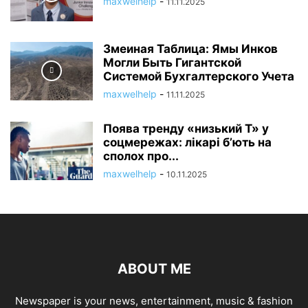
maxwelhelp
-
11.11.2025
Змеиная Таблица: Ямы Инков
Могли Быть Гигантской
Системой Бухгалтерского Учета
maxwelhelp
-
11.11.2025
Поява тренду «низький Т» у
соцмережах: лікарі б’ють на
сполох про...
maxwelhelp
-
10.11.2025
ABOUT ME
Newspaper is your news, entertainment, music & fashion