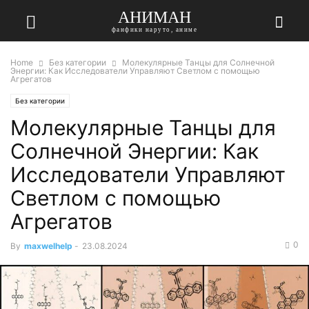
АНИМАН
фанфики наруто, аниме
Home
Без категории
Молекулярные Танцы для Солнечной
Энергии: Как Исследователи Управляют Светлом с помощью
Агрегатов
Без категории
Молекулярные Танцы для
Солнечной Энергии: Как
Исследователи Управляют
Светлом с помощью
Агрегатов
0
By
maxwelhelp
-
23.08.2024