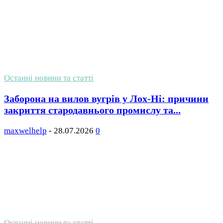
Останні новини та статті
Заборона на вилов вугрів у Лох-Ні: причини
закриття стародавнього промислу та...
maxwelhelp
-
28.07.2026
0
Останні новини та статті