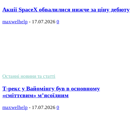
Акції SpaceX обвалилися нижче за ціну дебюту
maxwelhelp
-
17.07.2026
0
Останні новини та статті
Т-рекс у Вайомінгу був в основному
«сміттєвим» м’ясоїдним
maxwelhelp
-
17.07.2026
0