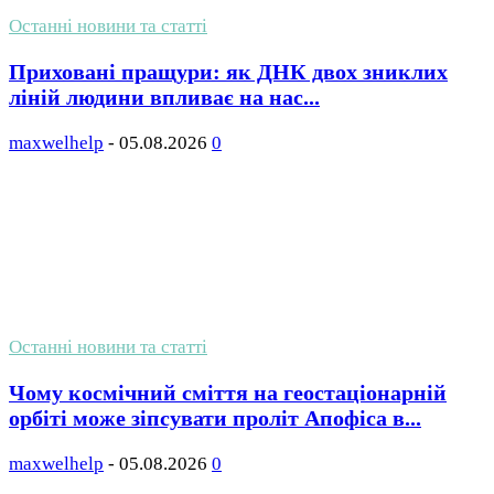
Останні новини та статті
Приховані пращури: як ДНК двох зниклих
ліній людини впливає на нас...
maxwelhelp
-
05.08.2026
0
Останні новини та статті
Чому космічний сміття на геостаціонарній
орбіті може зіпсувати проліт Апофіса в...
maxwelhelp
-
05.08.2026
0