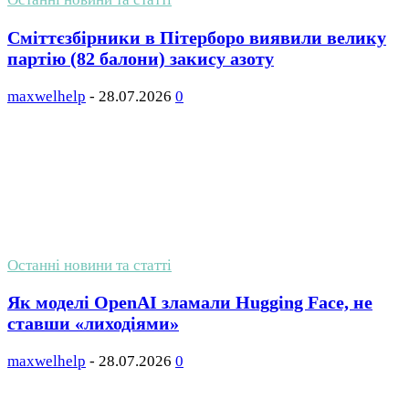
Сміттєзбірники в Пітерборо виявили велику
партію (82 балони) закису азоту
maxwelhelp
-
28.07.2026
0
Останні новини та статті
Як моделі OpenAI зламали Hugging Face, не
ставши «лиходіями»
maxwelhelp
-
28.07.2026
0