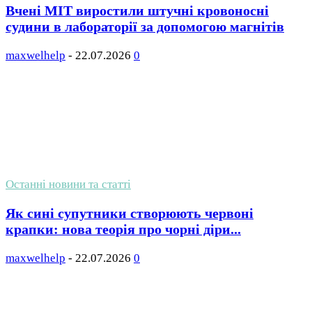
Вчені MIT виростили штучні кровоносні
судини в лабораторії за допомогою магнітів
maxwelhelp
-
22.07.2026
0
Останні новини та статті
Як сині супутники створюють червоні
крапки: нова теорія про чорні діри...
maxwelhelp
-
22.07.2026
0