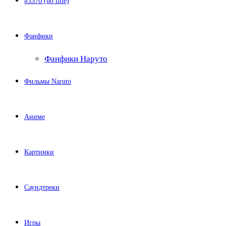
#3370 (no title)
Фанфики
Фанфики Наруто
Фильмы Naruto
Аниме
Картинки
Саундтреки
Игры