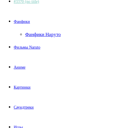
#3370 (no title)
Фанфики
Фанфики Наруто
Фильмы Naruto
Аниме
Картинки
Саундтреки
Игры