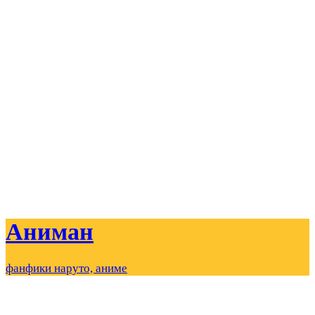
Аниман
фанфики наруто, аниме