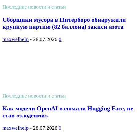
Последние новости и статьи
Сборщики мусора в Питерборо обнаружили
крупную партию (82 баллона) закиси азота
maxwelhelp
-
28.07.2026
0
Последние новости и статьи
Как модели OpenAI взломали Hugging Face, не
став «злодеями»
maxwelhelp
-
28.07.2026
0