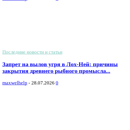
Последние новости и статьи
Запрет на вылов угря в Лох-Ней: причины
закрытия древнего рыбного промысла...
maxwelhelp
-
28.07.2026
0