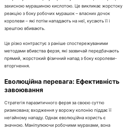
захисною мурашиною кислотою. Це викликає жорстоку
реакцію з боку робочих мурашок – власних дочок
королеви – які потім нападають на неї, кусають її і
зрештою вбивають.
Це різко контрастує з раніше спостережуваними
методами вбивства ферзя, які зазвичай передбачають
прямий, жорстокий фізичний напад з боку королеви-
вторгнення.
Еволюційна перевага: Ефективність
завоювання
Стратегія паразитичного ферзя за своєю суттю
ризикована; входження у ворожу колонію піддає її
негайному нападу. Однак еволюційна користь є
значною. Маніпулюючи робочими мурахами, вона