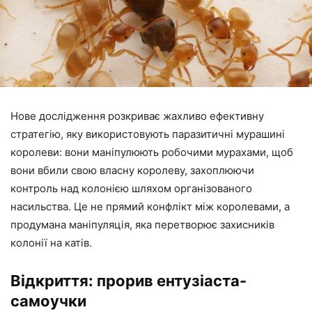
Нове дослідження розкриває жахливо ефективну
стратегію, яку використовують паразитичні мурашині
королеви: вони маніпулюють робочими мурахами, щоб
вони вбили свою власну королеву, захоплюючи
контроль над колонією шляхом організованого
насильства. Це не прямий конфлікт між королевами, а
продумана маніпуляція, яка перетворює захисників
колонії на катів.
Відкриття: прорив ентузіаста-
самоучки