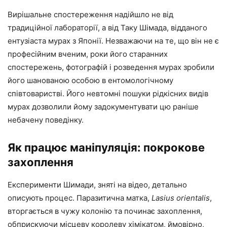
Вирішальне спостереження надійшло не від
традиційної лабораторії, а від Таку Шімада, відданого
ентузіаста мурах з Японії. Незважаючи на те, що він не є
професійним вченим, роки його старанних
спостережень, фотографій і розведення мурах зробили
його шанованою особою в ентомологічному
співтоваристві. Його невтомні пошуки рідкісних видів
мурах дозволили йому задокументувати цю раніше
небачену поведінку.
Як працює маніпуляція: покрокове
захоплення
Експерименти Шимади, зняті на відео, детально
описують процес. Паразитична матка,
Lasius orientalis
,
вторгається в чужу колонію та починає захоплення,
обприскуючи місцеву королеву хімікатом, ймовірно,