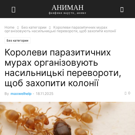
АНИМАН
фанфики наруто, аниме
Home
Без категории
Королеви паразитичних мурах
організовують насильницькі перевороти, щоб захопити колонії
Без категории
Королеви паразитичних
мурах організовують
насильницькі перевороти,
щоб захопити колонії
0
By
maxwelhelp
-
18.11.2025