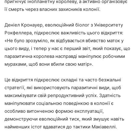
пригнічує інопланетну королеву, а активно організовує
її смерть через власних захисників колонії.
Деніел Кронауер, еволюційний біолог з Університету
Рокфеллера, підкреслює важливість цього відкриття:
«Не було зрозуміло, як відбувається вбивство маток у
цього виду, і тепер у нас є перший звіт, який показує, що
паразитична королева насправді маніпулює робочими
мурахами, щоб вони вбили свою матір».
Це відкриття підкреслює складні та часто безжальні
стратегії, які використовують паразитичні види, щоб
максимізувати свій репродуктивний успіх. Здатність
маніпулювати соціальною поведінкою в колонії є
особливо витонченою формою експлуатації,
демонструючи еволюційний тиск, який змушує навіть
найменших істот вдаватися до тактики Макіавеллі.