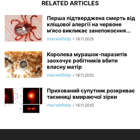
RELATED ARTICLES
Перша підтверджена смерть від
кліщової алергії на червоне
м’ясо викликає занепокоєння...
maxwelhelp
-
18.11.2025
Королева мурашок-паразитів
заохочує робітників вбити
власну матір
maxwelhelp
-
18.11.2025
Прихований супутник розкриває
таємниці вмираючої зірки
maxwelhelp
-
16.11.2025