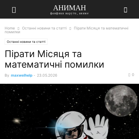
АНИМАН
фанфики наруто, аниме
Home
Останні новини та статті
Пірати Місяця та математичні
помилки
Останні новини та статті
Пірати Місяця та
математичні помилки
0
By
maxwelhelp
-
23.05.2026