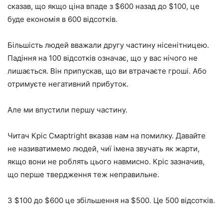
сказав, що якщо ціна впаде з $600 назад до $100, це
буде економія в 600 відсотків.
Більшість людей вважали другу частину нісенітницею.
Падіння на 100 відсотків означає, що у вас нічого не
лишається. Він припускав, що ви втрачаєте гроші. Або
отримуєте негативний прибуток.
Але ми впустили першу частину.
Читач Кріс Смарtright вказав нам на помилку. Давайте
не називатимемо людей, чиї імена звучать як жарти,
якщо вони не роблять цього навмисно. Кріс зазначив,
що перше твердження теж неправильне.
З $100 до $600 це збільшення на $500. Це 500 відсотків.