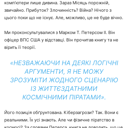
комп’ютери лише дивина. Зараз Місяць порожній,
звичайно. Прибуток? Злочинність? Війна? Нічого з
цього поки що не існує. Але, можливо, це не буде вічно.
Ми проконсультувалися з Марком Т. Петерсом ІІ. Він
офіцер ВПС США у відставці. Він прочитав книгу та не
вірить її теорії.
«НЕЗВАЖАЮЧИ НА ДЕЯКІ ЛОГІЧНІ
АРГУМЕНТИ, Я НЕ МОЖУ
ЗРОЗУМІТИ ЖОДНОГО СЦЕНАРІЮ
ІЗ ЖИТТЄЗДАТНИМИ
КОСМІЧНИМИ ПІРАТАМИ».
Його позиція обґрунтована. Кіберзагрози? Так. Вони є
реальними. Їх усі знають. Але чи фізичне піратство в
космосі? За словами Петерса, книга не доводить, що це