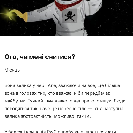
Ого, чи мені снитися?
Місяць.
Вона велика у небі. Але, зважаючи на все, ще більше
вона в головах тих, хто вважає, ніби передбачає
майбутнє. Гучний шум навколо неї приголомшує. Люди
поводяться так, наче це небесне тіло — їхня наступна
велика абстрактність. Можливо, так і є.
У березні компанія PwC спробувала спрогнозувати