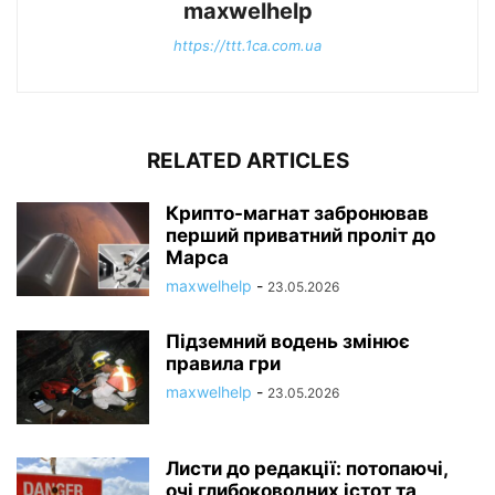
maxwelhelp
https://ttt.1ca.com.ua
RELATED ARTICLES
Крипто-магнат забронював
перший приватний проліт до
Марса
maxwelhelp
-
23.05.2026
Підземний водень змінює
правила гри
maxwelhelp
-
23.05.2026
Листи до редакції: потопаючі,
очі глибоководних істот та