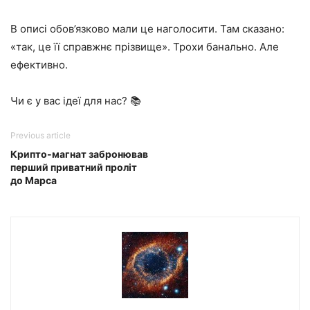
В описі обов’язково мали це наголосити. Там сказано:
«так, це її справжнє прізвище». Трохи банально. Але
ефективно.
Чи є у вас ідеї для нас? 📚
Previous article
Крипто-магнат забронював
перший приватний проліт
до Марса