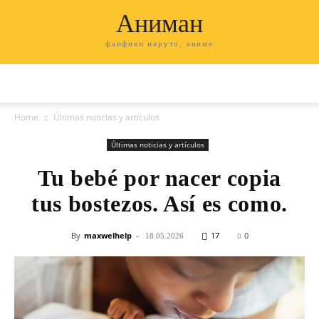
Аниман
фанфики наруто, аниме
Home
Últimas noticias y artículos
Últimas noticias y artículos
Tu bebé por nacer copia
tus bostezos. Así es como.
By
maxwelhelp
-
17
0
18.05.2026