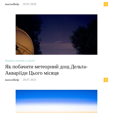
-
0
maxwelhelp
18.05.2026
Dernières nouvelles et articles
Як побачити метеорний дощ Дельта-
Акваріїди Цього місяця
-
0
maxwelhelp
28.07.2025