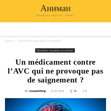
Аниман
фанфики наруто, аниме
Home
Dernières nouvelles et articles
Dernières nouvelles et articles
Un médicament contre
l’AVC qui ne provoque pas
de saignement ?
By
maxwelhelp
-
18
0
25.05.2026