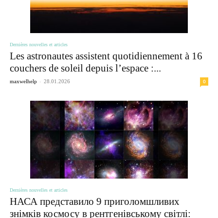
Dernières nouvelles et articles
Les astronautes assistent quotidiennement à 16
couchers de soleil depuis l’espace :...
-
0
maxwelhelp
28.01.2026
Dernières nouvelles et articles
НАСА представило 9 приголомшливих
знімків космосу в рентгенівському світлі: