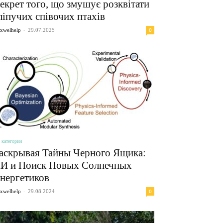
екрет того, що змушує розквітати
ліпучих співочих птахів
-
0
xwelhelp
29.07.2025
 категории
аскрывая Тайны Черного Ящика:
И и Поиск Новых Солнечных
нергетиков
-
0
xwelhelp
29.08.2024