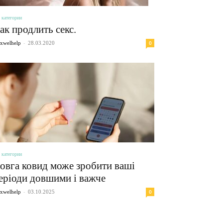
 категории
ак продлить секс.
-
0
xwelhelp
28.03.2020
 категории
овга ковид може зробити ваші
еріоди довшими і важче
-
0
xwelhelp
03.10.2025