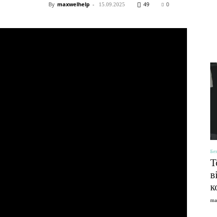
By
maxwelhelp
-
49
0
15.09.2025
Без
Т
в
к
ma