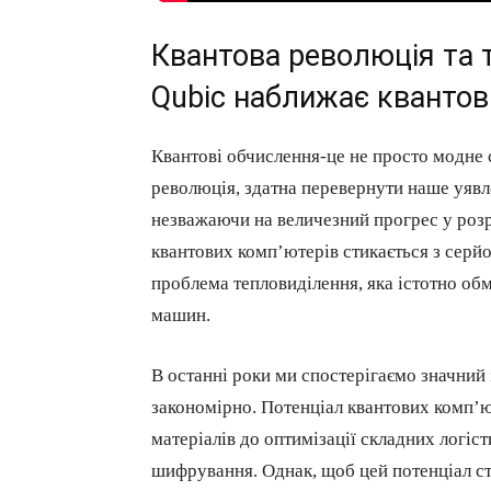
Квантова революція та 
Qubic наближає квантов
Квантові обчислення-це не просто модне сл
революція, здатна перевернути наше уяв
незважаючи на величезний прогрес у розр
квантових комп’ютерів стикається з сер
проблема тепловиділення, яка істотно об
машин.
В останні роки ми спостерігаємо значний і
закономірно. Потенціал квантових комп’ют
матеріалів до оптимізації складних логіс
шифрування. Однак, щоб цей потенціал ст