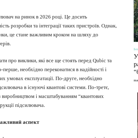
лювач на ринок в 2026 році. Це досить
сть розробки та інтеграції таких пристроїв. Однак,
нки, це стане важливим кроком на шляху до
ерів.
Без
У
и про виклики, які все ще стоять перед Qubic та
р
-перше, необхідно переконатися в надійності і
“
их умовах експлуатації. По-друге, необхідно
ma
дсилювача в існуючі квантові системи. По-третє,
 з виробництвом і масштабуванням “квантових
рукції підсилювача.
важливий аспект