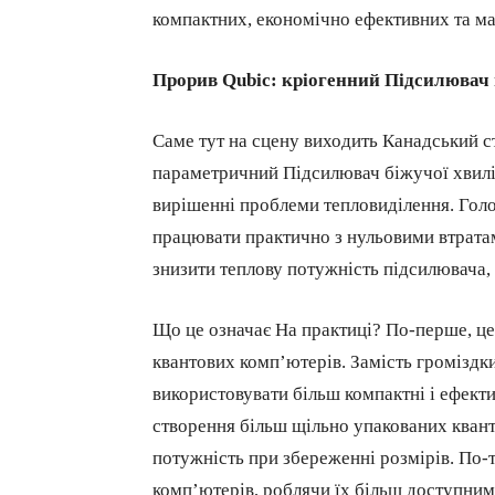
компактних, економічно ефективних та м
Прорив Qubic: кріогенний Підсилювач
Саме тут на сцену виходить Канадський с
параметричний Підсилювач біжучої хвилі
вирішенні проблеми тепловиділення. Голо
працювати практично з нульовими втратам
знизити теплову потужність підсилювача, 
Що це означає На практиці? По-перше, ц
квантових комп’ютерів. Замість громіздк
використовувати більш компактні і ефекти
створення більш щільно упакованих квант
потужність при збереженні розмірів. По-т
комп’ютерів, роблячи їх більш доступним