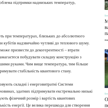
роблема підтримки наднизьких температур,
Без
М
в
п
ть при температурах, близьких до абсолютного
ma
ани кубітів надзвичайно чутливі до теплового шуму.
може призвести до декогерентності – втрати
 намагаєтеся побудувати складну конструкцію з
вашими руками. Чим вище температура, тим більше
римувати стабільність квантового стану.
овують складні і енерговитратні Системи
ечовинах, здатних підтримувати екстремально низькі
Без
ують фізичний розмір і вартість квантових
О
п
ькість енергії. Це велика перешкода для створення