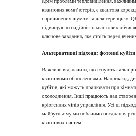
Крім проблеми тепловиділення, важливим
квантових комп’ютерів, є квантова корекц
спричинених шумом та декогеренцією. QEC
підвищуючи надійність квантових обчисл
ключове завдання, яке стоїть перед вчени
Альтернативні підходи: фотонні кубіт
Важливо відзначити, що існують і альтер
квантовими обчисленнями. Наприклад, де
кубітів, які можуть працювати при кімнат
охолодження. Інші працюють над створен
кріогенних чіпів управління. Усі ці підход
майбутньому ми побачимо поєднання різн
квантових систем.