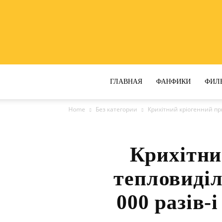
ГЛАВНАЯ
ФАНФИКИ
ФИЛ
Home
Без категории
Крихітний кріогенний при
Крихітни
тепловиділ
000 разів-