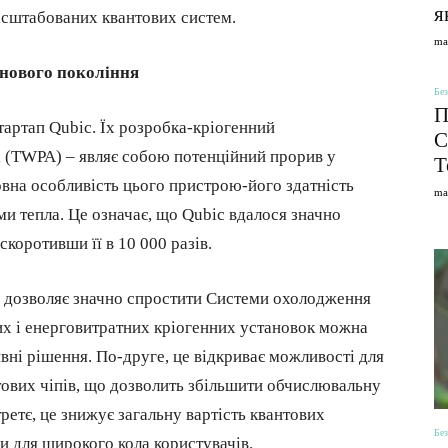
я
асштабованих квантових систем.
ma
 нового покоління
Без
П
тартап Qubic. Їх розробка-кріогенний
С
 (TWPA) – являє собою потенційний прорив у
Т
вна особливість цього пристрою-його здатність
ma
и тепла. Це означає, що Qubic вдалося значно
скоротивши її в 10 000 разів.
е дозволяє значно спростити Системи охолодження
их і енерговитратних кріогенних установок можна
вні рішення. По-друге, це відкриває можливості для
ових чіпів, що дозволить збільшити обчислювальну
ретє, це знижує загальну вартість квантових
Без
и для широкого кола користувачів.