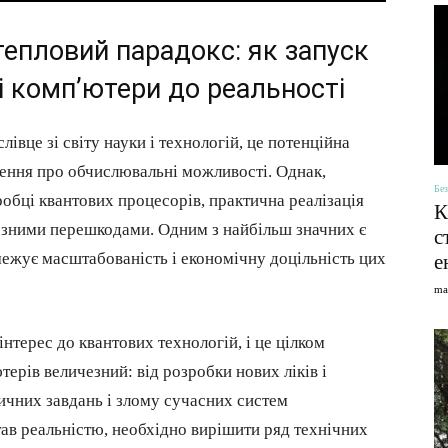
тепловий парадокс: як запуск
і комп’ютери до реальності
івце зі світу науки і технологій, це потенційна
лення про обчислювальні можливості. Однак,
Без
обці квантових процесорів, практична реалізація
К
йозними перешкодами. Одним з найбільш значних є
с
межує масштабованість і економічну доцільність цих
е
ma
нтерес до квантових технологій, і це цілком
ерів величезний: від розробки нових ліків і
тичних завдань і злому сучасних систем
ав реальністю, необхідно вирішити ряд технічних