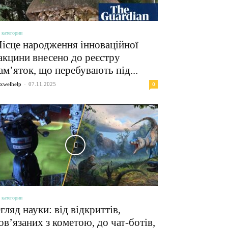
 категории
ісце народження інноваційної
акцини внесено до реєстру
ам’яток, що перебувають під...
-
0
xwelhelp
07.11.2025
 категории
гляд науки: від відкриттів,
ов’язаних з кометою, до чат-ботів,