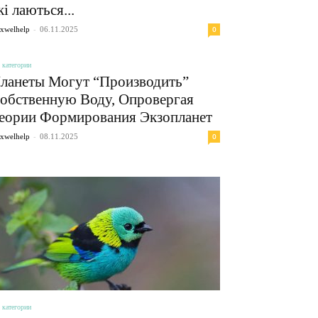
кі лаються...
-
0
xwelhelp
06.11.2025
 категории
ланеты Могут “Производить”
обственную Воду, Опровергая
еории Формирования Экзопланет
-
0
xwelhelp
08.11.2025
 категории