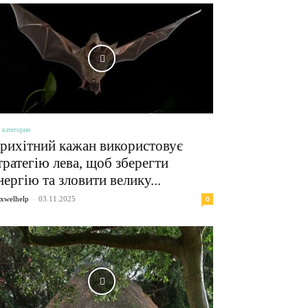
 категории
рихітний кажан використовує
тратегію лева, щоб зберегти
нергію та зловити велику...
-
0
xwelhelp
03.11.2025