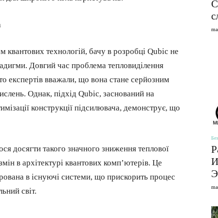
С
с
а
ma
ом квантових технологій, бачу в розробці Qubic не
радигми. Довгий час проблема тепловиділення
то експертів вважали, що вона стане серйозним
слень. Однак, підхід Qubic, заснований на
тимізації конструкції підсилювача, демонструє, що
Без
Р
ося досягти такого значного зниження теплової
И
мін в архітектурі квантових комп’ютерів. Це
Э
грована в існуючі системи, що прискорить процес
ma
ьний світ.