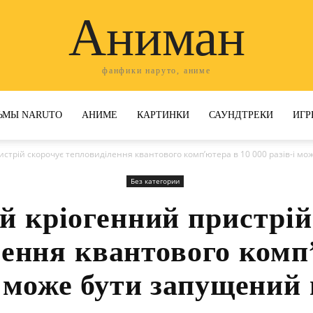
Аниман
фанфики наруто, аниме
ЬМЫ NARUTO
АНИМЕ
КАРТИНКИ
САУНДТРЕКИ
ИГР
стрій скорочує тепловиділення квантового комп’ютера в 10 000 разів-і може
Без категории
й кріогенний пристрій
ення квантового комп
і може бути запущений 