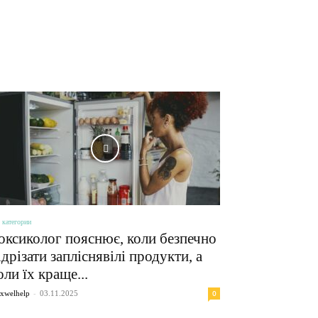
ЦІКАВЕ
 категории
оксиколог пояснює, коли безпечно
ідрізати запліснявілі продукти, а
оли їх краще...
-
0
xwelhelp
03.11.2025