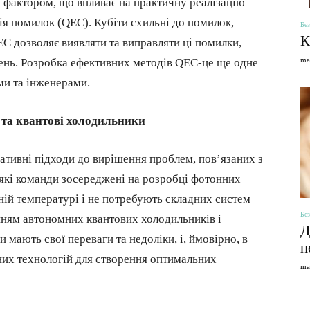
 фактором, що впливає на практичну реалізацію
ія помилок (QEC). Кубіти схильні до помилок,
Без
К
 дозволяє виявляти та виправляти ці помилки,
ma
ень. Розробка ефективних методів QEC-це ще одне
ми та інженерами.
и та квантові холодильники
нативні підходи до вирішення проблем, пов’язаних з
які команди зосереджені на розробці фотонних
ній температурі і не потребують складних систем
Без
ням автономних квантових холодильників і
Д
и мають свої переваги та недоліки, і, ймовірно, в
п
их технологій для створення оптимальних
ma