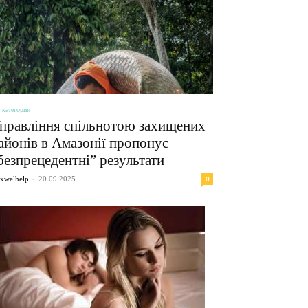
 категории
правління спільнотою захищених
айонів в Амазонії пропонує
безпрецедентні” результати
-
0
xwelhelp
20.09.2025