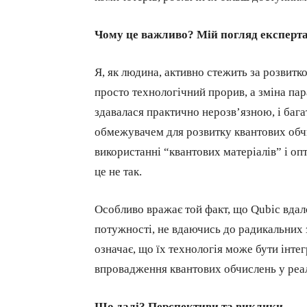
Чому це важливо? Мій погляд експерт
Я, як людина, активно стежить за розвитк
просто технологічний прорив, а зміна па
здавалася практично нерозв’язною, і бага
обмежувачем для розвитку квантових обчи
використанні “квантових матеріалів” і оп
це не так.
Особливо вражає той факт, що Qubic вдал
потужності, не вдаючись до радикальних з
означає, що їх технологія може бути інте
впровадження квантових обчислень у реал
Що далі? Перспективи та виклики