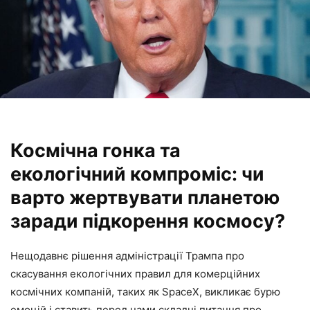
Космічна гонка та
екологічний компроміс: чи
варто жертвувати планетою
заради підкорення космосу?
Нещодавнє рішення адміністрації Трампа про
скасування екологічних правил для комерційних
космічних компаній, таких як SpaceX, викликає бурю
емоцій і ставить перед нами складні питання про