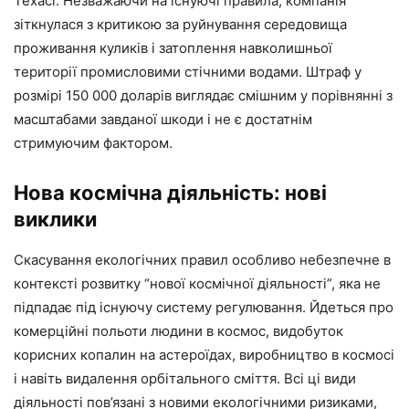
Техасі. Незважаючи на існуючі правила, компанія
зіткнулася з критикою за руйнування середовища
проживання куликів і затоплення навколишньої
території промисловими стічними водами. Штраф у
розмірі 150 000 доларів виглядає смішним у порівнянні з
масштабами завданої шкоди і не є достатнім
стримуючим фактором.
Нова космічна діяльність: нові
виклики
Скасування екологічних правил особливо небезпечне в
контексті розвитку “нової космічної діяльності”, яка не
підпадає під існуючу систему регулювання. Йдеться про
комерційні польоти людини в космос, видобуток
корисних копалин на астероїдах, виробництво в космосі
і навіть видалення орбітального сміття. Всі ці види
діяльності пов’язані з новими екологічними ризиками,