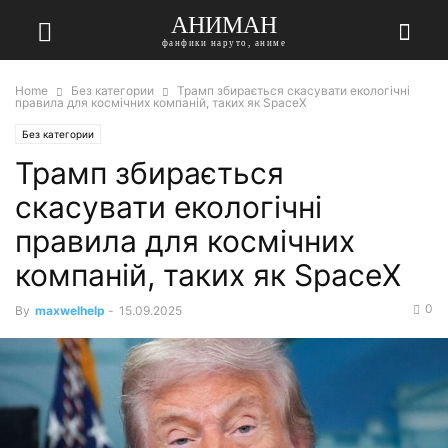
АНИМАН
фанфики наруто, аниме
Home
Без категории
Трамп збирається скасувати екологічні
правила для космічних компаній, таких як SpaceX
Без категории
Трамп збирається
скасувати екологічні
правила для космічних
компаній, таких як SpaceX
0
By
maxwelhelp
-
15.09.2025