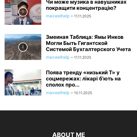
Чи може музика в навушниках
покращити концентрацію?
maxwelhelp
-
11.11.2025
Змеиная Таблица: Ямы Инков
Могли Быть Гигантской
Системой Бухгалтерского Учета
maxwelhelp
-
11.11.2025
Поява тренду «низький Т» у
соцмережах: лікарі б’ють на
сполох про...
maxwelhelp
-
10.11.2025
ABOUT ME