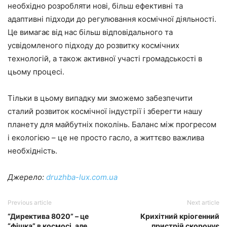
необхідно розробляти нові, більш ефективні та
адаптивні підходи до регулювання космічної діяльності.
Це вимагає від нас більш відповідального та
усвідомленого підходу до розвитку космічних
технологій, а також активної участі громадськості в
цьому процесі.
Тільки в цьому випадку ми зможемо забезпечити
сталий розвиток космічної індустрії і зберегти нашу
планету для майбутніх поколінь. Баланс між прогресом
і екологією – це не просто гасло, а життєво важлива
необхідність.
Джерело:
druzhba-lux.com.ua
Previous article
Next article
“Директива 8020” – це
Крихітний кріогенний
“фішка” в космосі, але
пристрій скорочує