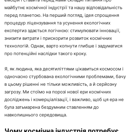
майбутнє космічної індустрії та нашу відповідальність
перед планетою. На перший погляд, ідея спрощення
процедур ліцензування та усунення екологічних
експертиз здається логічною: стимулювати інновації,
знизити витрати і прискорити розвиток космічних
технологій. Однак, варто копнути глибше і задуматися
про потенційні наслідки такого кроку.
Я, як людина, яка десятиліттями цікавиться космосом і
одночасно стурбована екологічними проблемами, бачу
в цьому рішенні не тільки можливість, а й серйозну
загрозу. Ми стоїмо на порозі нової ери космічних
досліджень і комерціалізації, і важливо, щоб ця ера не
була затьмарена бездумним ставленням до
навколишнього середовища.
Чому космічна індустрія потребує