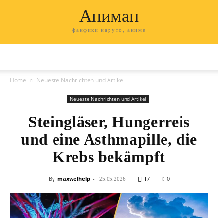
Аниман
фанфики наруто, аниме
Home
Neueste Nachrichten und Artikel
Neueste Nachrichten und Artikel
Steingläser, Hungerreis
und eine Asthmapille, die
Krebs bekämpft
By
maxwelhelp
-
17
0
25.05.2026