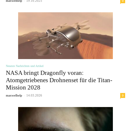
-
0
maxwelhelp
19.10.2025
Neueste Nachrichten und Artikel
NASA bringt Dragonfly voran:
Atomgetriebenes Drohnenset für die Titan-
Mission 2028
-
0
maxwelhelp
14.03.2026