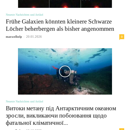
Neueste Nachrichten und Artikel
Frühe Galaxien könnten kleinere Schwarze
Löcher beherbergen als bisher angenommen
-
0
maxwelhelp
20.01.2026
Neueste Nachrichten und Artikel
Витоки метану під Антарктичним океаном
зросли, викликаючи побоювання щодо
фатальної кліматичної...