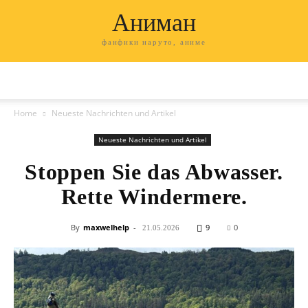
Аниман
фанфики наруто, аниме
Home
Neueste Nachrichten und Artikel
Neueste Nachrichten und Artikel
Stoppen Sie das Abwasser.
Rette Windermere.
By
maxwelhelp
-
9
0
21.05.2026