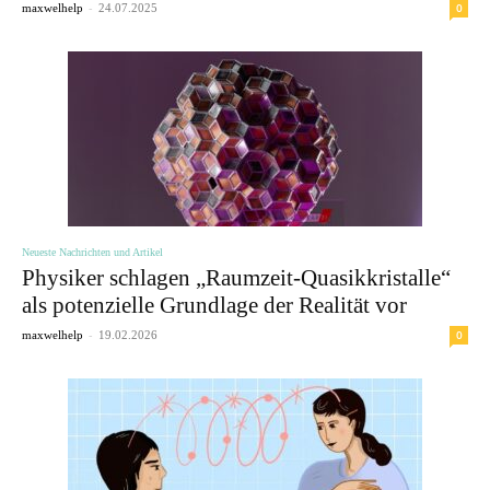
-
0
maxwelhelp
24.07.2025
Neueste Nachrichten und Artikel
Physiker schlagen „Raumzeit-Quasikkristalle“
als potenzielle Grundlage der Realität vor
-
0
maxwelhelp
19.02.2026