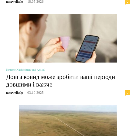
-
0
maxwelhelp
18.05.2026
Neueste Nachrichten und Artikel
Довга ковид може зробити ваші періоди
довшими і важче
-
0
maxwelhelp
03.10.2025