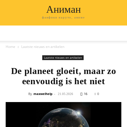
Аниман
фанфики наруто, аниме
Home
Laatste nieuws en artikelen
Laatste nieuws en artikelen
De planeet gloeit, maar zo
eenvoudig is het niet
By
maxwelhelp
-
16
0
21.05.2026