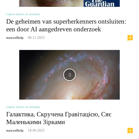
Laatste nieuws en artikelen
De geheimen van superherkenners ontsluiten:
een door AI aangedreven onderzoek
-
0
maxwelhelp
06.11.2025
Laatste nieuws en artikelen
Галактика, Скручена Гравітацією, Сяє
Маленькими Зірками
-
0
maxwelhelp
18.09.2025