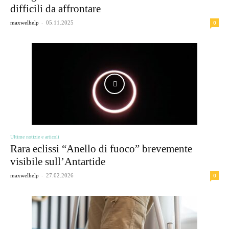
difficili da affrontare
-
0
maxwelhelp
05.11.2025
Ultime notizie e articoli
Rara eclissi “Anello di fuoco” brevemente
visibile sull’Antartide
-
0
maxwelhelp
27.02.2026