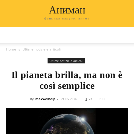
Аниман
фанфики наруто, аниме
Home
Ultime notizie e articoli
Ultime notizie e articoli
Il pianeta brilla, ma non è
così semplice
By
maxwelhelp
-
22
0
21.05.2026