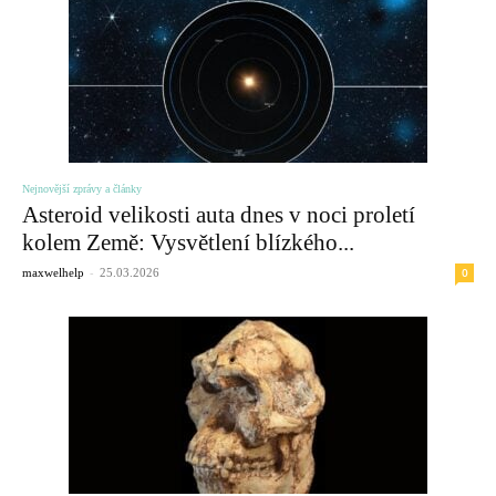
Nejnovější zprávy a články
Asteroid velikosti auta dnes v noci proletí
kolem Země: Vysvětlení blízkého...
-
0
maxwelhelp
25.03.2026