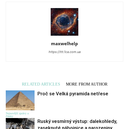
maxwelhelp
https://ttt.1ca.com.ua
RELATED ARTICLES
MORE FROM AUTHOR
Proč se Velká pyramida netřese
Nejnovější zprávy a
články
Ruský vesmírný výstup: dalekohledy,
zaseknuté nábojnice a narozeniny