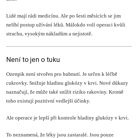
Lidé mají rádi medicínu. Ale po šesti měsících se jim
nelíbí postup užívání léků. Málokdo volí operaci kvůli
strachu, vysokým nákladům a nejistotě.
Není to jen o tuku
Ozenpik není stvořen pro hubnutí. Je určen k léčbě
cukrovky. Snižuje hladinu glukózy v krvi. Nové důkazy
naznačují, že může také snížit riziko rakoviny. Kromě
toho existují pozitivní vedlejší účinky.
Ale operace je lepší při kontrole hladiny glukózy v krvi.
To neznamená, že léky jsou zastaralé. Jsou pouze