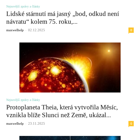
Nejnovější zprávy a články
Lidské stárnutí má jasný „bod, odkud není
návratu“ kolem 75. roku,...
-
0
maxwelhelp
02.12.2025
Nejnovější zprávy a články
Protoplaneta Theia, která vytvořila Měsíc,
vznikla blíže Slunci než Země, ukázal...
-
0
maxwelhelp
23.11.2025