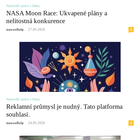
Nejnovější zprávy a články
NASA Moon Race: Ukvapené plány a
nelítostná konkurence
-
0
maxwelhelp
27.05.2026
Nejnovější zprávy a články
Reklamní průmysl je nudný. Tato platforma
souhlasí.
-
0
maxwelhelp
24.05.2026