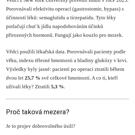
Vědci z New York University provedli studii v roce 2025.
Porovnávali efektivitu operací (gastrostomie, bypass) s
účinností léků: semaglutidu a tirzepatidu. Tyto léky
potlačují chuť k jídlu napodobováním účinků
přirozených hormonů. Fungují jako kouzlo pro mozek.
Vědci použili lékařská data. Porovnávali pacienty podle
věku, indexu tělesné hmotnosti a hladiny glukózy v krvi.
Výsledky byly jasné: pacienti po operaci ztratili během
dvou let
25,7 %
své celkové hmotnosti. A co ti, kteří
užívali léky? Ztratili
5,3 %
.
Proč taková mezera?
Je to projev dobrovolného úsilí?