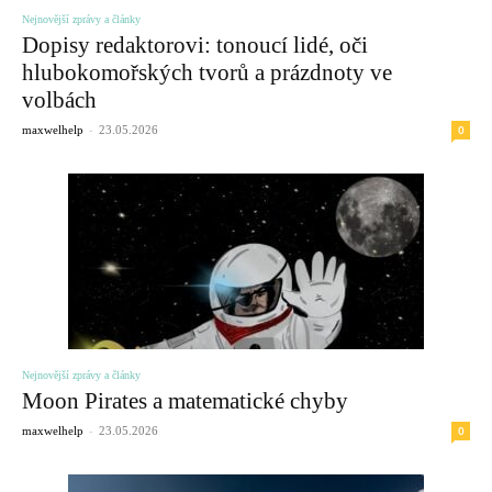
Nejnovější zprávy a články
Dopisy redaktorovi: tonoucí lidé, oči
hlubokomořských tvorů a prázdnoty ve
volbách
-
0
maxwelhelp
23.05.2026
Nejnovější zprávy a články
Moon Pirates a matematické chyby
-
0
maxwelhelp
23.05.2026