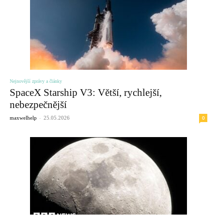
Nejnovější zprávy a články
SpaceX Starship V3: Větší, rychlejší,
nebezpečnější
-
0
maxwelhelp
25.05.2026