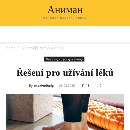
Аниман
фанфики наруто, аниме
Home
Nejnovější zprávy a články
Nejnovější zprávy a články
Řešení pro užívání léků
By
maxwelhelp
-
13
0
28.05.2026