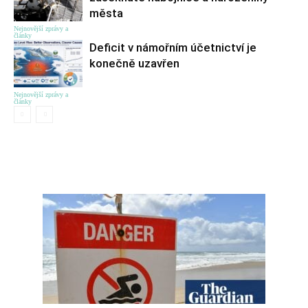
města
Nejnovější zprávy a
články
Deficit v námořním účetnictví je
konečně uzavřen
Nejnovější zprávy a
články
ЦІКАВЕ