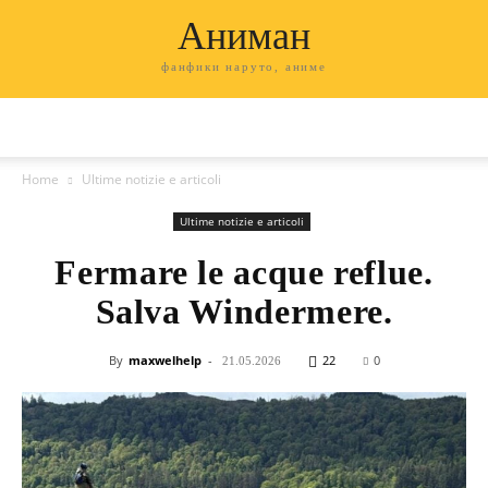
Аниман
фанфики наруто, аниме
Home
Ultime notizie e articoli
Ultime notizie e articoli
Fermare le acque reflue.
Salva Windermere.
By
maxwelhelp
-
22
0
21.05.2026