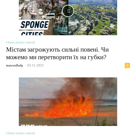
Ultime notizie e articoli
Містам загрожують сильні повені. Чи
можемо ми перетворити їх на губки?
-
0
maxwelhelp
03.11.2025
Ultime notizie e articoli