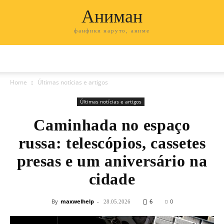
Аниман
фанфики наруто, аниме
Home
Últimas notícias e artigos
Últimas notícias e artigos
Caminhada no espaço
russa: telescópios, cassetes
presas e um aniversário na
cidade
By
maxwelhelp
-
6
0
28.05.2026