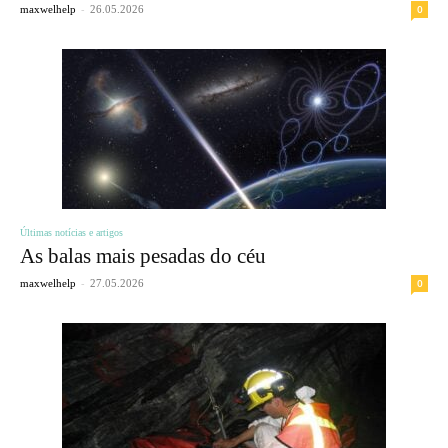
-
0
maxwelhelp
26.05.2026
Últimas notícias e artigos
As balas mais pesadas do céu
-
0
maxwelhelp
27.05.2026