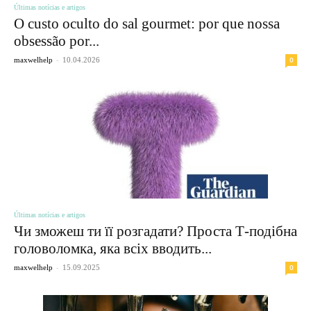
Últimas notícias e artigos
O custo oculto do sal gourmet: por que nossa
obsessão por...
-
0
maxwelhelp
10.04.2026
Últimas notícias e artigos
Чи зможеш ти її розгадати? Проста Т-подібна
головоломка, яка всіх вводить...
-
0
maxwelhelp
15.09.2025