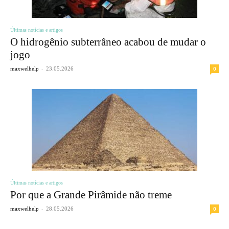
Últimas notícias e artigos
O hidrogênio subterrâneo acabou de mudar o
jogo
-
0
maxwelhelp
23.05.2026
Últimas notícias e artigos
Por que a Grande Pirâmide não treme
-
0
maxwelhelp
28.05.2026