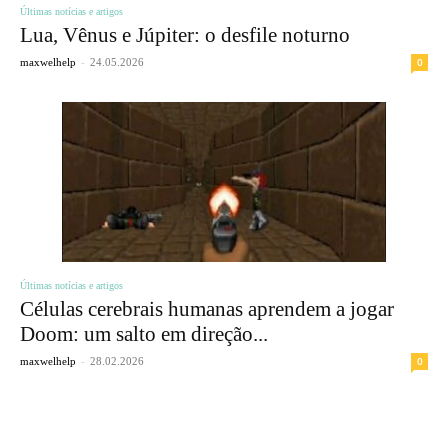
Últimas notícias e artigos
Lua, Vênus e Júpiter: o desfile noturno
-
0
maxwelhelp
24.05.2026
Últimas notícias e artigos
Células cerebrais humanas aprendem a jogar
Doom: um salto em direção...
-
0
maxwelhelp
28.02.2026