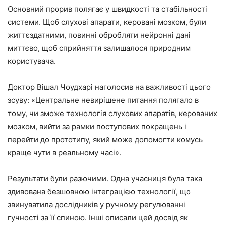
Основний прорив полягає у швидкості та стабільності
системи. Щоб слухові апарати, керовані мозком, були
життєздатними, повинні обробляти нейронні дані
миттєво, щоб сприйняття залишалося природним
користувача.
Доктор Вішал Чоудхарі наголосив на важливості цього
зсуву: «Центральне невирішене питання полягало в
тому, чи зможе технологія слухових апаратів, керованих
мозком, вийти за рамки поступових покращень і
перейти до прототипу, який може допомогти комусь
краще чути в реальному часі».
Результати були разючими. Одна учасниця була така
здивована безшовною інтеграцією технології, що
звинуватила дослідників у ручному регулюванні
гучності за її спиною. Інші описали цей досвід як