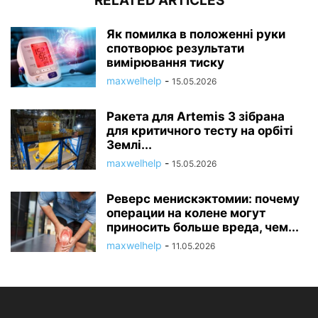
RELATED ARTICLES
Як помилка в положенні руки
спотворює результати
вимірювання тиску
maxwelhelp
-
15.05.2026
Ракета для Artemis 3 зібрана
для критичного тесту на орбіті
Землі...
maxwelhelp
-
15.05.2026
Реверс менискэктомии: почему
операции на колене могут
приносить больше вреда, чем...
maxwelhelp
-
11.05.2026