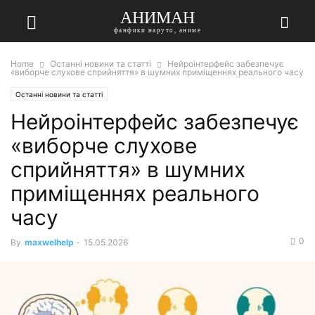
АНИМАН
фанфики наруто, аниме
Home
Останні новини та статті
Нейроінтерфейс забезпечує
«виборче слухове сприйняття» в шумних приміщеннях реального часу
Останні новини та статті
Нейроінтерфейс забезпечує
«виборче слухове
сприйняття» в шумних
приміщеннях реального
часу
0
By
maxwelhelp
-
15.05.2026