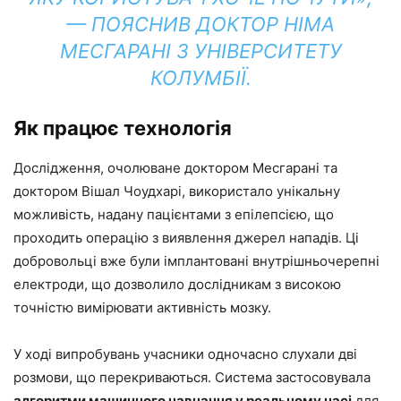
— ПОЯСНИВ ДОКТОР НІМА
МЕСГАРАНІ З УНІВЕРСИТЕТУ
КОЛУМБІЇ.
Як працює технологія
Дослідження, очолюване доктором Месгарані та
доктором Вішал Чоудхарі, використало унікальну
можливість, надану пацієнтами з епілепсією, що
проходить операцію з виявлення джерел нападів. Ці
добровольці вже були імплантовані внутрішньочерепні
електроди, що дозволило дослідникам з високою
точністю вимірювати активність мозку.
У ході випробувань учасники одночасно слухали дві
розмови, що перекриваються. Система застосовувала
алгоритми машинного навчання у реальному часі
для