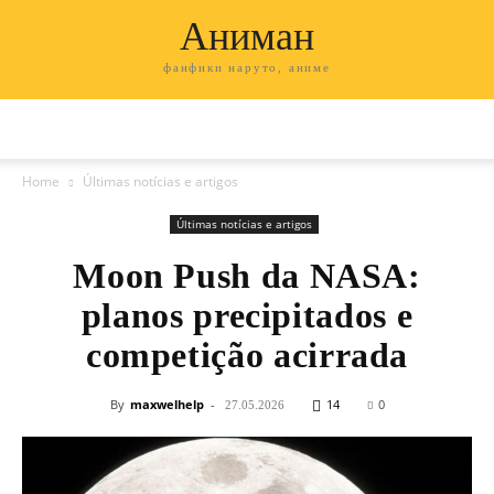
Аниман
фанфики наруто, аниме
Home
Últimas notícias e artigos
Últimas notícias e artigos
Moon Push da NASA:
planos precipitados e
competição acirrada
By
maxwelhelp
-
14
0
27.05.2026