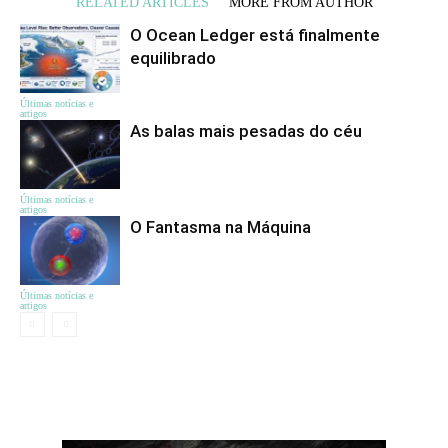
RELATED ARTICLES
MORE FROM AUTHOR
O Ocean Ledger está finalmente
equilibrado
Últimas notícias e
artigos
As balas mais pesadas do céu
Últimas notícias e
artigos
O Fantasma na Máquina
Últimas notícias e
artigos
ЦІКАВЕ